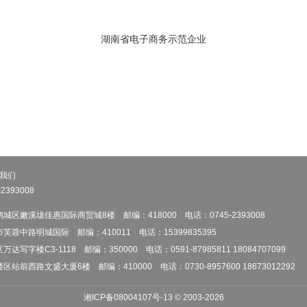
湖南省电子商务示范企业
我们
393008
区嫩溪垅佳惠国际商贸城8楼 邮编：418000 电话：0745-2393008
蓉中路明城国际 邮编：410011 电话：15399835395
字楼C3-1118 邮编：350000 电话：0591-87985811 18084707099
前西路文盛大厦6楼 邮编：410000 电话：0730-8957600 18673012292
湘ICP备08004107号-13
© 2003-
2026