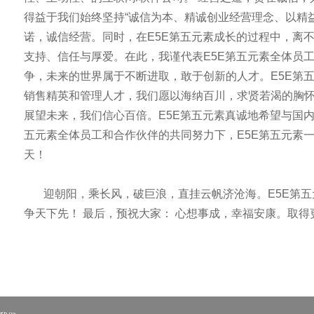
得益于我们始终坚持“诚信为本、精诚创业经营理念、以精
诺，诚信经营。同时，在E5E第五元素成长的过程中，离
支持、信任与厚爱。在此，我谨代表E5E第五元素全体员
争，未来的世界属于不断进取，敢于创新的人才。E5E第
销售精英和管理人才，我们愿以海纳百川，求贤若渴的胸怀
展望未来，我们信心百倍。E5E第五元素真诚地希望与国
五元素全体员工和合作伙伴的共同努力下，E5E第五元素
天！
迎朝阳，乘长风，破巨浪，直挂云帆济沧海。E5E第五
争天下先！ 最后，预祝大家： 心想事成，幸福安康。取