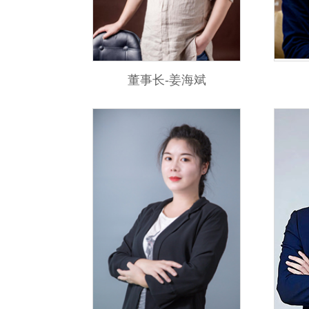
董事长-姜海斌